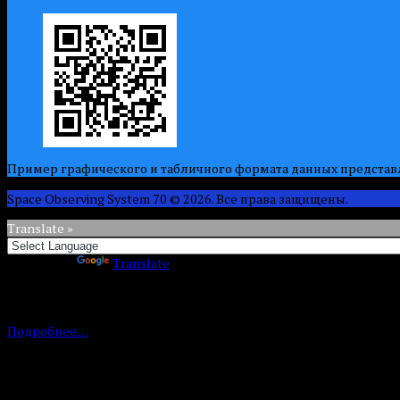
Пример графического и табличного формата данных предста
Space Observing System 70 © 2026. Все права защищены.
Translate »
Powered by
Translate
Мы используем файлы cookie и метрики рейтинга. Нажимая кн
We use cookies and rating metrics. By clicking the "AGREE" button, y
СОГЛАСЕН / AGREE
Подробнее…