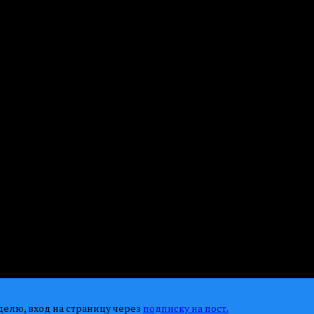
онного отражения от области F, кГц
ктронной концентрации параболического слоя F2, км
м/с
 м/с
елю, вход на страницу через
подписку на пост.