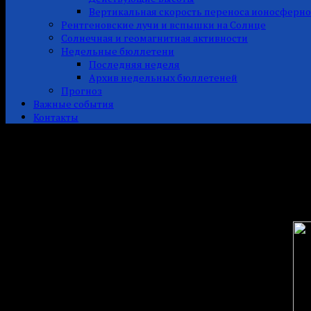
Вертикальная скорость переноса ионосферн
Рентгеновские лучи и вспышки на Солнце
Солнечная и геомагнитная активности
Недельные бюллетени
Последняя неделя
Архив недельных бюллетеней
Прогноз
Важные события
Контакты
Графический и табличный ф
Здесь представлен формат посуточных данных за сутки 28-03-
1. Сонограмма КНЧ ЭМ фона