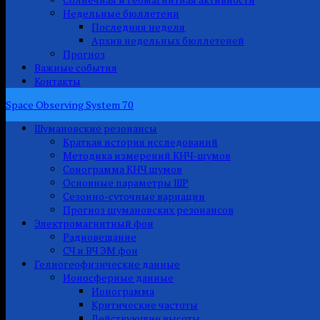
Недельные бюллетени
Последняя неделя
Архив недельных бюллетеней
Прогноз
Важные события
Контакты
Space Observing System 70
Шумановские резонансы
Краткая история исследований
Методика измерений КНЧ-шумов
Сонограмма КНЧ шумов
Основные параметры ШР
Сезонно-суточные вариации
Прогноз шумановских резонансов
Электромагнитный фон
Радиовещание
СЧ и ВЧ ЭМ фон
Гелиогеофизические данные
Ионосферные данные
Ионограмма
Критические частоты
Действующие высоты