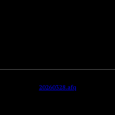
зонансов (файл *.afq)
20260328.afq