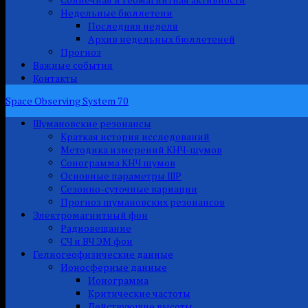
Недельные бюллетени
Последняя неделя
Архив недельных бюллетеней
Прогноз
Важные события
Контакты
Space Observing System 70
Шумановские резонансы
Краткая история исследований
Методика измерений КНЧ-шумов
Сонограмма КНЧ шумов
Основные параметры ШР
Сезонно-суточные вариации
Прогноз шумановских резонансов
Электромагнитный фон
Радиовещание
СЧ и ВЧ ЭМ фон
Гелиогеофизические данные
Ионосферные данные
Ионограмма
Критические частоты
Действующие высоты