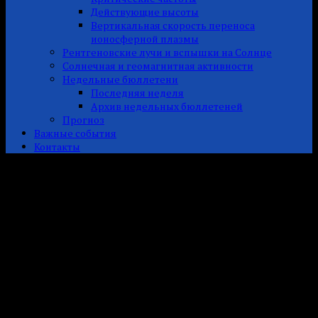
Действующие высоты
Вертикальная скорость переноса
ионосферной плазмы
Рентгеновские лучи и вспышки на Солнце
Солнечная и геомагнитная активности
Недельные бюллетени
Последняя неделя
Архив недельных бюллетеней
Прогноз
Важные события
Контакты
Прогноз
Прогноз солнечной и геомагнитной активности на период
с 3 по 29 августа 2026 года
Ожидается, что солнечная активность будет
преимущественно низкой, с возможностью уровней R1-R2 на
протяжении всего прогнозного периода.
Протонные события (более 10 МэВ) на геосинхронной орбите
не ожидаются.