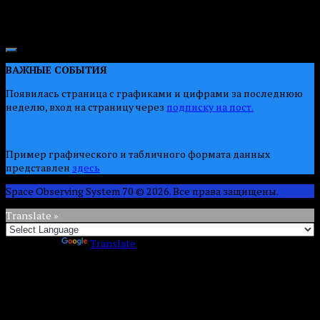
ТДВ
— Томское декретное время UTC+7 часов
ВАЖНЫЕ СОБЫТИЯ
Появилась страница с графиками и цифрами за последнюю
неделю, вход на страницу через
подписку на пост.
Пример графического и табличного формата данных
представлен
здесь
Space Observing System 70 © 2026. Все права защищены.
Translate »
Powered by
Translate
Мы используем файлы cookie и метрики рейтинга. Нажимая
кнопку «СОГЛАСЕН», вы подтверждаете, что
проинформированы об использовании cookies на нашем
сайте.
We use cookies and rating metrics. By clicking the "AGREE" button,