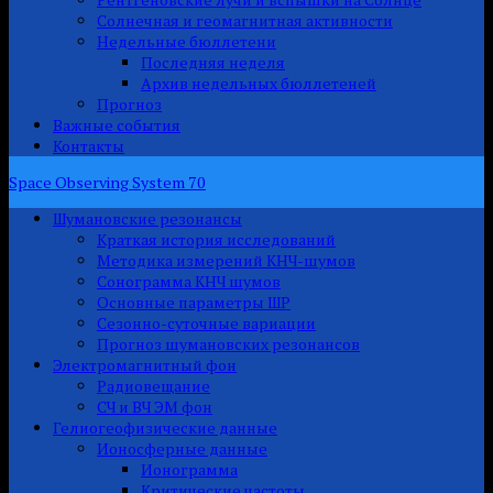
Солнечная и геомагнитная активности
Недельные бюллетени
Последняя неделя
Архив недельных бюллетеней
Прогноз
Важные события
Контакты
Space Observing System 70
Шумановские резонансы
Краткая история исследований
Методика измерений КНЧ-шумов
Сонограмма КНЧ шумов
Основные параметры ШР
Сезонно-суточные вариации
Прогноз шумановских резонансов
Электромагнитный фон
Радиовещание
СЧ и ВЧ ЭМ фон
Гелиогеофизические данные
Ионосферные данные
Ионограмма
Критические частоты